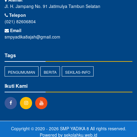
Jl. H. Jampang No. 91 Jatimulya Tambun Selatan
Telepon
(021) 82606804
Email
smpyadika8ajah@gmail.com
Tags
PENGUMUMAN
BERITA
SEKILAS-INFO
Ikuti Kami
Copyright © 2020 - 2026
SMP YADIKA 8
All rights reserved.
Powered by
sekolahku.web.id